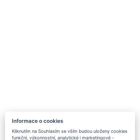
Parkoviště
Budova : No. 28 Rooms&Apartments
REZERVOVAT NYNÍ
ZPĚT NA POKOJE
info@bed-breakfast.cz
info@apartmentsvista.cz
+420 733 301 507
Mapa
Informace o cookies
Kliknutím na Souhlasím se vším budou uloženy cookies
funkční, výkonnostní, analytické i marketingové -