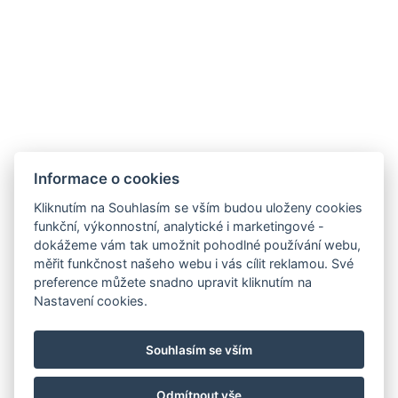
info@bed-breakfast.cz
info@apartmentsvista.cz
+420 733 301 507
Mapa
Informace o cookies
Kliknutím na Souhlasím se vším budou uloženy cookies
funkční, výkonnostní, analytické i marketingové -
dokážeme vám tak umožnit pohodlné používání webu,
měřit funkčnost našeho webu i vás cílit reklamou. Své
preference můžete snadno upravit kliknutím na
Pokoje
Nastavení cookies.
Galerie
Kontakty
Souhlasím se vším
On-line rezervace
Odmítnout vše