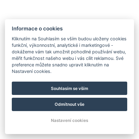
+420 733 301 507
Mapa
Informace o cookies
Kliknutím na Souhlasím se vším budou uloženy cookies
funkční, výkonnostní, analytické i marketingové -
dokážeme vám tak umožnit pohodlné používání webu,
měřit funkčnost našeho webu i vás cílit reklamou. Své
preference můžete snadno upravit kliknutím na
Pokoje
Nastavení cookies.
Galerie
Kontakty
Souhlasím se vším
On-line rezervace
Odmítnout vše
© Copyright 2026 | Všechna práva vyhrazena
Nastavení cookies